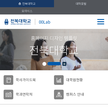
전북대학교
대학포털
오아시스
00Lab
홈페이지 디자인 템플릿
전북대학교
학사가이드북
대학원현황
학과연락처
캠퍼스 안내