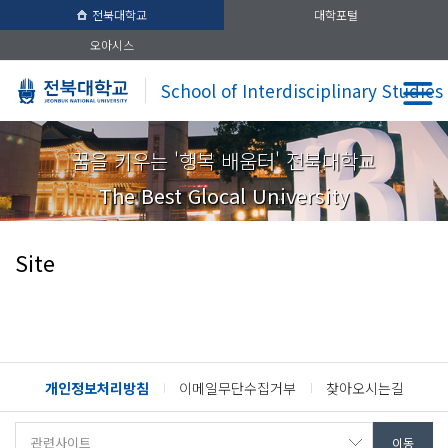
전북대학교
대학포털
오아시스
School of Interdisciplinary Studies
꿈을 키우는 '행복 배움터' 전북대학교
The Best Glocal University
Site
개인정보처리방침
이메일무단수집거부
찾아오시는길