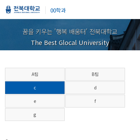
00학과
꿈을 키우는 '행복 배움터' 전북대학교
The Best Glocal University
A팀
B팀
c
d
e
f
g