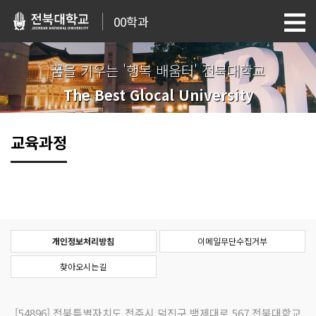
00학과
꿈을 키우는 '행복 배움터' 전북대학교
The Best Glocal University
교육과정
개인정보처리방침
이메일무단수집거부
찾아오시는길
[54896]
전북특별자치도 전주시 덕진구 백제대로 567 전북대학교