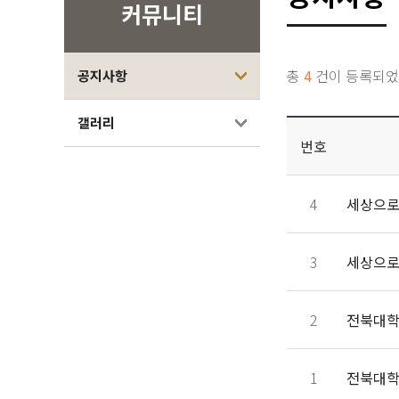
커뮤니티
총
4
건이 등록되었
공지사항
갤러리
번호
4
3
2
전북대학
1
전북대학