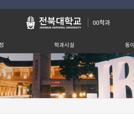
00학과
정
학과시설
동